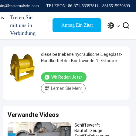
min@hneternalwin.com
TELEFON: 86-371-53393811-+8615515959899
ns
Treten Sie


mit uns in
Antrag Ein Zitat
Verbindung
dieselbetriebene hydraulische Liegeplatz-
Handkurbel der Bootswinde-1-75ton im
Schiff
Wir Reden Jetzt.
Lernen Sie Mehr
Verwandte Videos
Schiffswerft
Baufahrzeuge