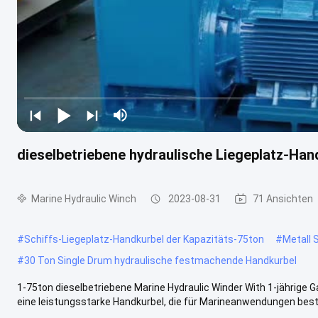
dieselbetriebene hydraulische Liegeplatz-Han
Marine Hydraulic Winch
2023-08-31
71 Ansichten
#
Schiffs-Liegeplatz-Handkurbel der Kapazitäts-75ton
#
Metall 
#
30 Ton Single Drum hydraulische festmachende Handkurbel
1-75ton dieselbetriebene Marine Hydraulic Winder With 1-jährige G
eine leistungsstarke Handkurbel, die für Marineanwendungen besti