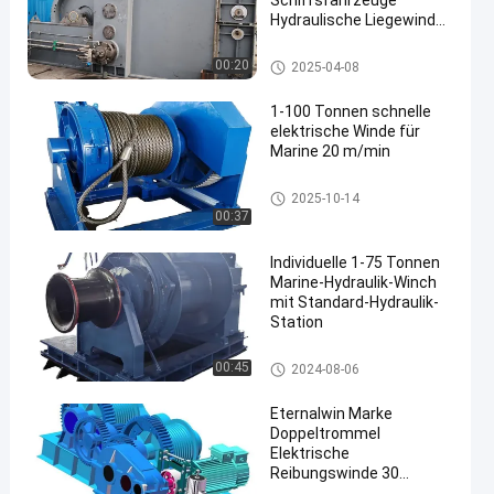
Schiffsfahrzeuge
Hydraulische Liegewindel
30 T bis 200 t
Marine Hydraulic Winch
00:20
2025-04-08
1-100 Tonnen schnelle
elektrische Winde für
Marine 20 m/min
Elektrische Schiffswinde
2025-10-14
00:37
Individuelle 1-75 Tonnen
Marine-Hydraulik-Winch
mit Standard-Hydraulik-
Station
Marine Hydraulic Winch
00:45
2024-08-06
Eternalwin Marke
Doppeltrommel
Elektrische
Reibungswinde 30
Tonnen 300 Kn