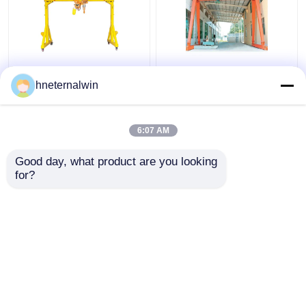
7.5-30m Spannen-
6-9M/Min Hoist Speed
elektrischer Bock
Gantry Type Crane
hneternalwin
Crane
Mobile Gantry CER
Cabin/Suspendant-
Zertifikat
Steuerfernbedienung
6:07 AM
Bestpreis
Bestpreis
Good day, what product are you looking 
for?
Kontakt
Kontakt
Sehen Sie mehr an
Startseite
Über uns
Kontakt
Desktop Site
Sitemap
Datenschutz-Bestimmungen