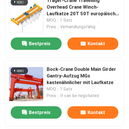
Träger-Crane Travelling
Overhead Crane Winch-
Laufkatze 20T 50T europäische
mobile doppelte
MOQ：1 Satz
Preis：Verhandlungsfähig
Bestpreis
Kontakt
Bock-Crane Double Main Girder
Gantry-Aufzug MGs
kastenähnlicher mit Laufkatze
MOQ：1 Satz
Preis：It can be negotiated
Bestpreis
Kontakt