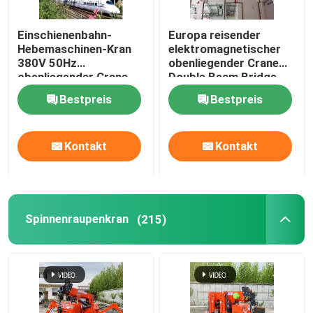
Einschienenbahn-
Europa reisender
Hebemaschinen-Kran
elektromagnetischer
380V 50Hz
obenliegender Crane
obenliegender Crane
Double Beam Bridge
Machine High Strength
Crane 32T 50T
Bestpreis
Bestpreis
Steel
Kontakt
Kontakt
Spinnenraupenkran
(215)