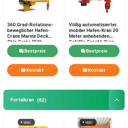
360 Grad-Rotations-
Völlig automatisierter
beweglicher Hafen-
mobiler Hafen-Kran 20
Crane Marine Deck
Meter anhebenden
Ship Crane With-
Schiffs-Fracht-Kran
Teleskopausleger
Bestpreis
Bestpreis
Kontakt
Kontakt
Portalkran
(82)