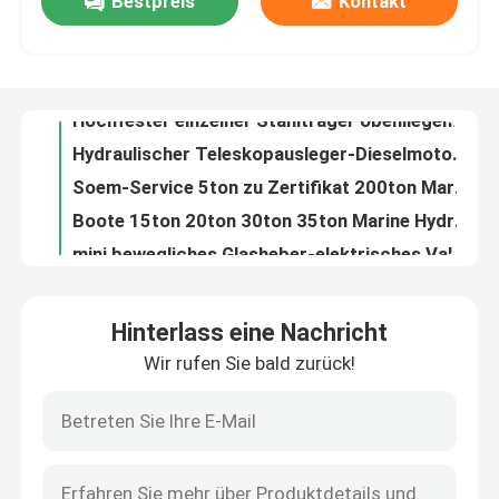
Bestpreis
Kontakt
Hochfester einzelner Stahlträger obenliegender Crane Customized Speed
Hydraulischer Teleskopausleger-Dieselmotor-Spider-Raupenkran 3T 5T ​​8T
Fabrik-Ausflug
Soem-Service 5ton zu Zertifikat 200ton Marine Hydraulic Winch With CCS BV RMRS
Boote 15ton 20ton 30ton 35ton Marine Hydraulic Winch For Fishing
Qualitätskontrolle
mini bewegliches Glasheber-elektrisches Vakuumhebezeug des roboter-200kg mit CER
Glasvakuumhebezeug-Mobile-Glasheber-Roboter 300kg 400kg 500kg 600kg
Treten Sie mit uns in Verbindung
Spinnen-Aufzug Crane Machine Mini Spider Crawler Crane For Narrow Space 3T 5ton 8ton 12T
Gummiraupen-Kragbalken-elektrische Crane Hydraulic Telescopic Outrigger Small-Kräne für schmalen Raum
Raupen-Crane With Fly Jib Folding-Spinnen-Raupe Crane For Glass Lifting der Spinnen-12ton
Fordern Sie ein Zitat
Freitragender Teleskopausleger Mini Gasoline Crawler Cranes 1ton mit Fernbedienung
Hinterlass eine Nachricht
3 Ton Foldable Outriggers Hydraulic Crawler-Spinne Crane Price der Tonnen-5 der Tonnen-8
Aufzugkranmaschine
Wir rufen Sie bald zurück!
Hydraulischer Fernsteuerungs- Diesel-Electric Power-Spinnen-Raupenkran 5ton 8ton
Teleskopausleger, hydraulischer Spinnen-Raupenkran, ferngesteuerte Spinnen-Hebeausrüstung
Obenliegender Crane Machine
5 Tonne 10 Ton Single Girder Overhead Crane elektrischer beweglicher Crane For Factory
5 Ton Single Girder Overhead Crane Europa Art mit elektrischer Hebemaschine
Spinnenraupenkran