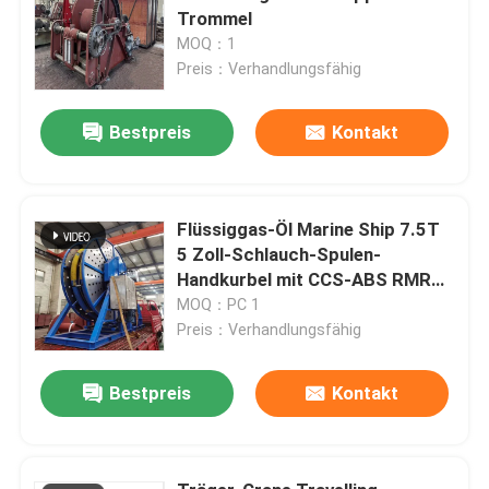
Trommel
MOQ：1
Preis：Verhandlungsfähig
Bestpreis
Kontakt
Flüssiggas-Öl Marine Ship 7.5T
5 Zoll-Schlauch-Spulen-
Handkurbel mit CCS-ABS RMRS
DNV Zertifikat
MOQ：PC 1
Preis：Verhandlungsfähig
Bestpreis
Kontakt