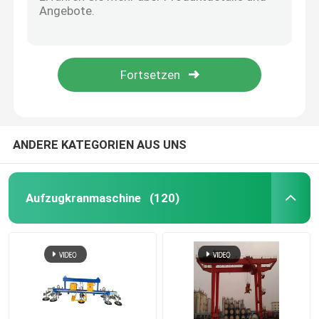
Kundengebundene Tonne 8 Ton For Lifting des Spinnen-Raupenkran-3 der Tonnen-5
8 Ton Electric Diesel Tracked Spider Aufzug-Hochleistungsspinnen-Luftaufzug für Baustellen
Mobiler Hafen-Kran
Explosionssicheres elektrisches Elektromagnet-obenliegende reisende Brücke Crane Price
Soem-ODM 3 Ton Spider Crane 12 Ton Industrial Crane Spider
Portalkran
Obenliegende reisende Brücke Crane Price Metallurgie-Casting-obenliegende Crane European Electric Single Beams
Kranbalkenkran
ANDERE KATEGORIEN AUS UNS
Marine Hydraulic Winch
Aufzugkranmaschine
(120)
Vakuumglasheber
Elektrische anhebende Plattform
Elektrische Schiffswinde