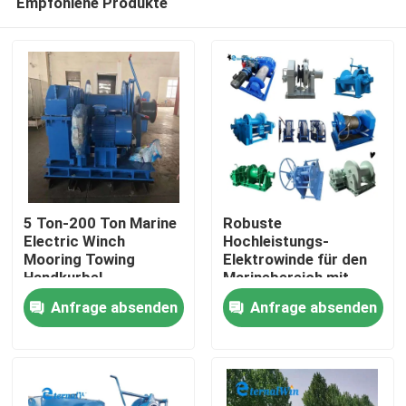
Empfohlene Produkte
5 Ton-200 Ton Marine
Robuste
Electric Winch
Hochleistungs-
Mooring Towing
Elektrowinde für den
Handkurbel
Marinebereich mit
Haus
Stahlkonstruktion und
Anfrage absenden
Anfrage absenden
einer Tragfähigkeit
von 1 Tonne bis 100
Produkte
Tonnen
Über uns