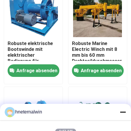
Fabrik-Ausflug
Qualitätskontrolle
Robuste elektrische
Robuste Marine
Bootswinde mit
Electric Winch mit 8
Treten Sie mit uns in Verbindung
elektrischer
mm bis 60 mm
Bedienung für
Drahtseildurchmesser
vielseitige
für Offshore- und
Anfrage absenden
Anfrage absenden
Fordern Sie ein Zitat
Anwendungen in
Marinefrachtbearbeitung
maritimen
Umgebungen
Aufzugkranmaschine
Obenliegender Crane Machine
hneternalwin
Spinnenraupenkran