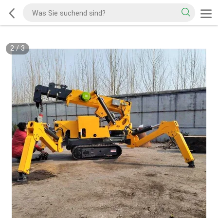
2
/
3