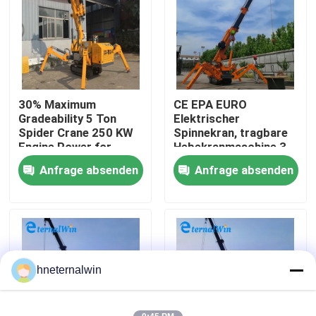
Fabrik-Ausflug
Qualitätskontrolle
30% Maximum
CE EPA EURO
Gradeability 5 Ton
Elektrischer
Treten Sie mit uns in Verbindung
Spider Crane 250 KW
Spinnekran, tragbare
Engine Power for
Hebekranmaschine 3
Heavy Construction
Tonnen Crawler 2t 3t
Anfrage absenden
Anfrage absenden
Fordern Sie ein Zitat
5t 8t Mini Spinnekran
Aufzugkranmaschine
Obenliegender Crane Machine
hneternalwin
Spinnenraupenkran